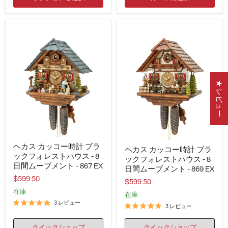
ク
計
フ
ォ
レ
ス
ト
ハ
ウ
ス
-
1
★ レビュー
日
ム
ー
ブ
メ
ン
ト
ヘ
ヘ
-
ヘカス カッコー時計 ブラ
カ
ヘカス カッコー時計 ブラ
カ
1696
ス
ックフォレストハウス - 8
ス
ックフォレストハウス - 8
EX
カ
日間ムーブメント - 867 EX
カ
日間ムーブメント - 869 EX
ッ
ッ
$599.50
コ
$599.50
コ
ー
在庫
ー
在庫
時
時
3 レビュー
計
3 レビュー
計
ブ
ブ
ラ
ラ
クイックショップ
クイックショップ