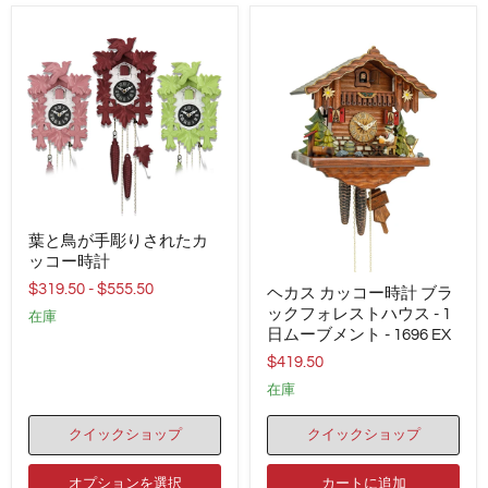
葉
葉と鳥が手彫りされたカ
と
鳥
ッコー時計
ヘ
が
$319.50
-
$555.50
ヘカス カッコー時計 ブラ
カ
手
ス
ックフォレストハウス - 1
彫
在庫
カ
り
日ムーブメント - 1696 EX
ッ
さ
$419.50
コ
れ
ー
た
在庫
時
カ
計
ッ
クイックショップ
クイックショップ
ブ
コ
ラ
ー
ッ
時
オプションを選択
カートに追加