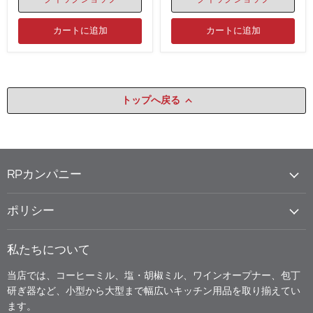
ッ
ッ
ク
ク
フ
フ
カートに追加
カートに追加
ォ
ォ
レ
レ
ス
ス
ト
ト
ハ
ハ
ウ
ウ
トップへ戻る
ス
ス
-
-
8
8
日
日
間
間
ム
ム
ー
RPカンパニー
ー
ブ
ブ
メ
メ
ン
ン
ポリシー
ト
ト
-
-
867
869
EX
私たちについて
EX
当店では、コーヒーミル、塩・胡椒ミル、ワインオープナー、包丁
研ぎ器など、小型から大型まで幅広いキッチン用品を取り揃えてい
ます。