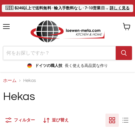
🇺🇸
$249以上で送料無料
· 輸入手数料なし · 7-10営業日→
詳しく見る
メ
カ
ニ
ー
ュ
ト
ー
を
見
る
ドイツの職人技
長く使える高品質な作り
ホーム
Hekas
Hekas
フィルター
並び替え